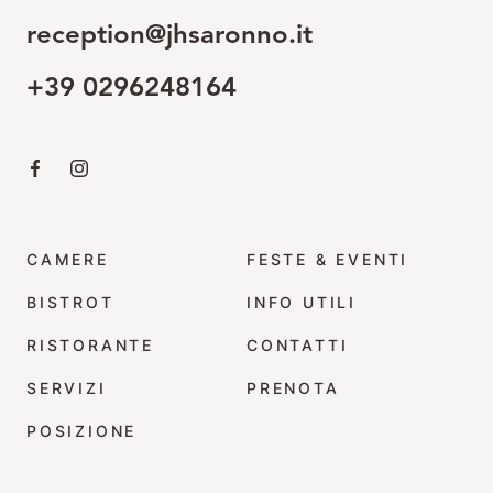
reception@jhsaronno.it
+39 0296248164
Clicca qui per visitare la pagina Facebook
Clicca qui per visitare il profilo Instagram
CAMERE
FESTE & EVENTI
BISTROT
INFO UTILI
RISTORANTE
CONTATTI
SERVIZI
PRENOTA
POSIZIONE