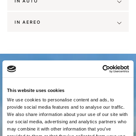
IN AUTO
Da Milano
IN AEREO
This website uses cookies
RICHIEDI
We use cookies to personalise content and ads, to
INFORMAZIONI
provide social media features and to analyse our traffic.
We also share information about your use of our site with
Compila il form per richiedere le informazioni
our social media, advertising and analytics partners who
che cerchi o un preventivo per il tuo soggiorno
may combine it with other information that you’ve
a Just Hotel Saronno.