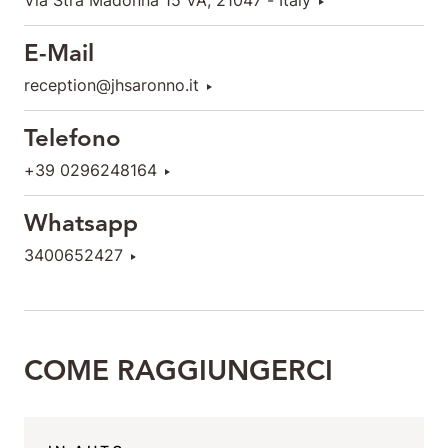
Via Strà Madonna 15 VA, 21047 - Italy
E-Mail
reception@jhsaronno.it
Telefono
+39 0296248164
Whatsapp
3400652427
COME RAGGIUNGERCI